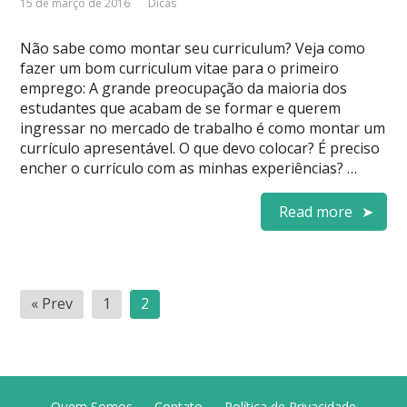
15 de março de 2016
Dicas
Não sabe como montar seu curriculum? Veja como
fazer um bom curriculum vitae para o primeiro
emprego: A grande preocupação da maioria dos
estudantes que acabam de se formar e querem
ingressar no mercado de trabalho é como montar um
currículo apresentável. O que devo colocar? É preciso
encher o currículo com as minhas experiências? …
Read more
Paginação
« Prev
1
2
de
posts
Quem Somos
Contato
Política de Privacidade