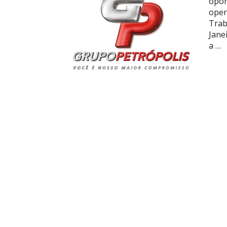
opor
oper
Trab
Jane
a …